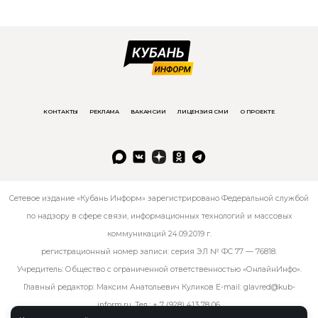
КОНТАКТЫ
РЕКЛАМА
ВАКАНСИИ
ЛИЦЕНЗИЯ СМИ
О ПРОЕКТЕ
Сетевое издание «Кубань Информ» зарегистрировано Федеральной службой
по надзору в сфере связи, информационных технологий и массовых
коммуникаций 24.09.2019 г.
регистрационный номер записи: серия ЭЛ № ФС 77 — 76818.
Учредитель: Общество с ограниченной ответственностью «ОнлайнИнфо».
Главный редактор: Максим Анатольевич Куликов E-mail:
glavred@kub-
inform.ru
. Тел.:
+ 7 (928) 413 78 06
.