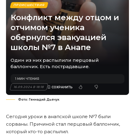
ПРОИСШЕСТВИЯ
Конфликт между отцом и
отчимом ученика
обернулся эвакуацией
школы №7 в Анапе
Один из них распылили перцовый
баллончик. Есть пострадавшие.
1 МИН ЧТЕНИЯ
16.09.2024 В 18:18
Фото: Геннадий Дьячук
Сегодня уроки в анапской школе №7 были
сорваны. Причиной стал перцовый баллончик,
который кто-то распылил.