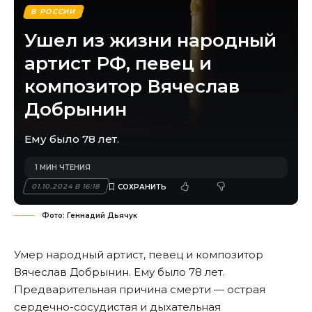
В РОССИИ
Ушел из жизни народный
артист РФ, певец и
композитор Вячеслав
Добрынин
Ему было 78 лет.
1 МИН ЧТЕНИЯ
01.10.2024 В 16:18
Фото: Геннадий Дьячук
Умер народный артист, певец и композитор
Вячеслав Добрынин. Ему было 78 лет.
Предварительная причина смерти — острая
сердечно-сосудистая и дыхательная