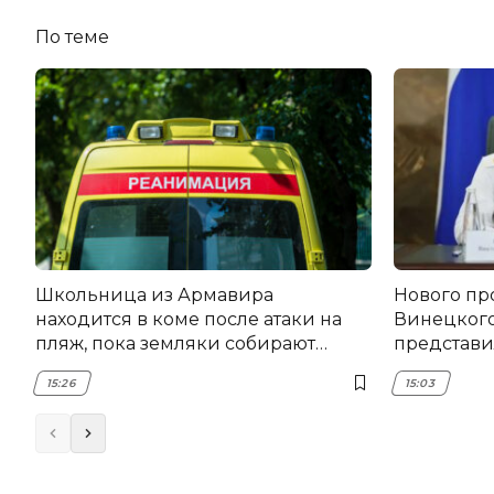
По теме
Школьница из Армавира
Нового пр
находится в коме после атаки на
Винецког
пляж, пока земляки собирают
представил
помощь
15:26
15:03