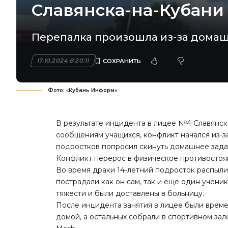
Славянска-на-Кубани
Перепалка произошла из-за домаш
17.10.2024 В 20:11
Фото: «Кубань Информ»
В результате инцидента в лицее №4 Славянск
сообщениям учащихся, конфликт начался из-з
подростков попросил скинуть домашнее задан
Конфликт перерос в физическое противостоя
Во время драки 14-летний подросток распылил
пострадали как он сам, так и еще один учени
тяжести и были доставлены в больницу.
После инцидента занятия в лицее были врем
домой, а остальных собрали в спортивном зал