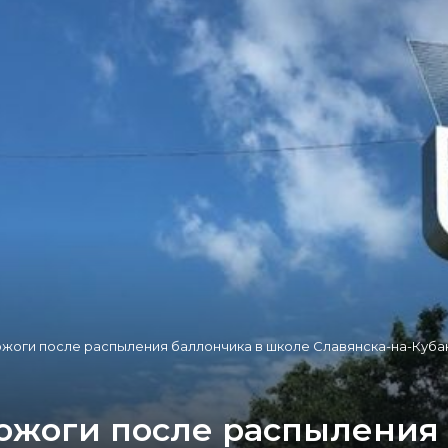
ожоги после распыления баллончика в школе Славянска-на-Куба
ожоги после распыления