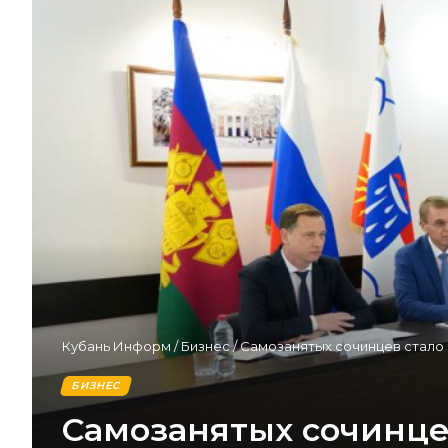
Кубань Информ
/
Бизнес
/
Самозанятых сочинцев стало 
БИЗНЕС
Самозанятых сочинце