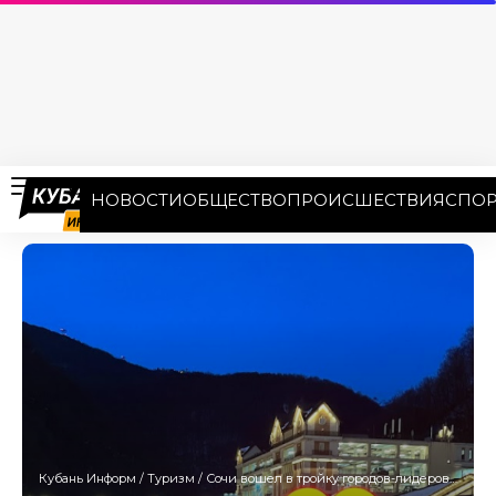
НОВОСТИ
ОБЩЕСТВО
ПРОИСШЕСТВИЯ
СПОР
Кубань Информ
/
Туризм
/
Сочи вошел в тройку городов-лидеров по числу бронирований на Новый год