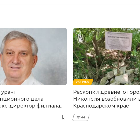
НАУКА
гурант
Раскопки древнего горо
пционного дела:
Никопсия возобновили 
экс-директор филиала
Краснодарском крае
мска
13:44