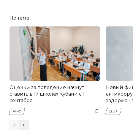
По теме
Оценки за поведение начнут
Новый фи
ставить в 17 школах Кубани с 1
антикорру
сентября
задержан 
НЭСК Кры
14:47
13:47