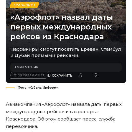
ТРАНСПОРТ
«Аэрофлот» назвал даты
первых международных
рейсов из Краснодара
Пассажиры смогут посетить Ереван, Стамбул
и Дубай прямыми рейсами.
1 МИН ЧТЕНИЯ
13.09.2025 В 09:53
Фото: «Кубань Информ»
Авиакомпания «Аэрофлот» назвала даты первых
международных рейсов из аэропорта
Краснодара. Об этом сообщает пресс-служба
перевозчика.