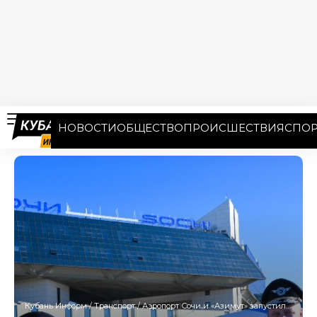
НОВОСТИ
ОБЩЕСТВО
ПРОИСШЕСТВИЯ
СПОР
Кубань Информ
/
Транспорт
/
Аэропорт Сочи и «Азимут» запустили прямые рейсы в старейший город Казахстана — Атырау