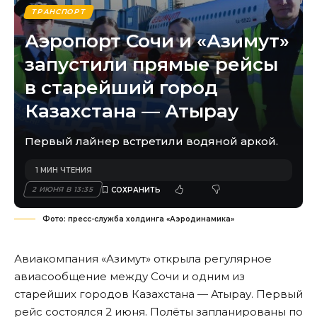
ТРАНСПОРТ
Аэропорт Сочи и «Азимут»
запустили прямые рейсы
в старейший город
Казахстана — Атырау
Первый лайнер встретили водяной аркой.
1 МИН ЧТЕНИЯ
2 ИЮНЯ В 13:35
Фото: пресс-служба холдинга «Аэродинамика»
Авиакомпания «Азимут» открыла регулярное
авиасообщение между Сочи и одним из
старейших городов Казахстана — Атырау. Первый
рейс состоялся 2 июня. Полёты запланированы по