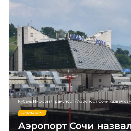
Кубань Информ
/
Транспорт
/
Аэропорт Сочи назвал са
ТРАНСПОРТ
Аэропорт Сочи назва