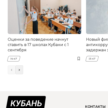
Оценки за поведение начнут
Новый фи
ставить в 17 школах Кубани с 1
антикорру
сентября
задержан 
НЭСК Кры
14:47
13:47
КОНТАКТЫ