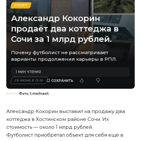
СПОРТ
Александр Кокорин
продаёт два коттеджа в
Сочи за 1 млрд рублей.
Почему футболист не рассматривает
варианты продолжения карьеры в РПЛ.
1 МИН ЧТЕНИЯ
29 ИЮНЯ В 13:10
Фото: t.me/mash
Александр Кокорин выставил на продажу два
коттеджа в Хостинском районе Сочи. Их
стоимость — около 1 млрд рублей.
Футболист приобретал объект для себя ещё в