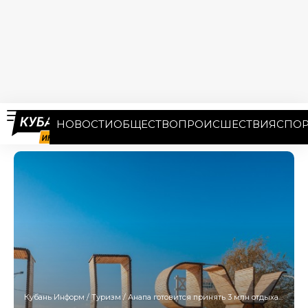
НОВОСТИ
ОБЩЕСТВО
ПРОИСШЕСТВИЯ
СПОР
Кубань Информ
/
Туризм
/
Анапа готовится принять 3 млн отдыхающих