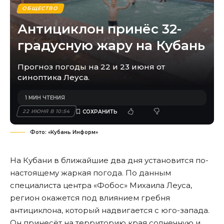
ОБЩЕСТВО
Антициклон принёс 32-
градусную жару на Кубань
Прогноз погоды на 22 и 23 июня от
синоптика Леуса.
1 МИН ЧТЕНИЯ
22 ИЮНЯ В 10:54
Фото: «Кубань Информ»
На Кубани в ближайшие два дня установится по-
настоящему жаркая погода. По данным
специалиста центра «Фобос» Михаила Леуса,
регион окажется под влиянием гребня
антициклона, который надвигается с юго-запада.
Он принесёт на территорию края солнечную и