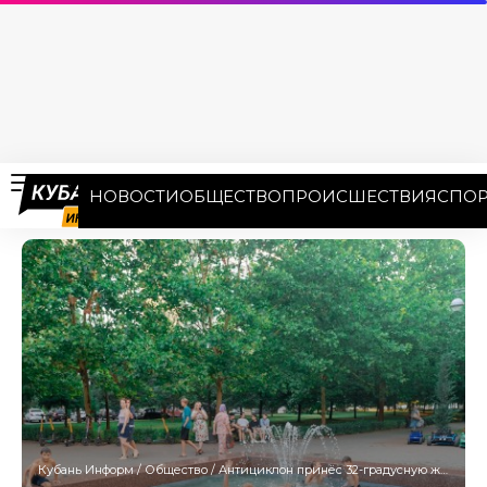
НОВОСТИ
ОБЩЕСТВО
ПРОИСШЕСТВИЯ
СПОР
Кубань Информ
/
Общество
/
Антициклон принёс 32-градусную жару на Кубань