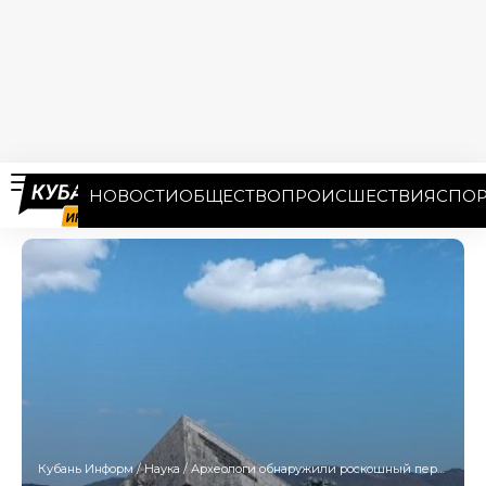
НОВОСТИ
ОБЩЕСТВО
ПРОИСШЕСТВИЯ
СПОР
Кубань Информ
/
Наука
/
Археологи обнаружили роскошный перстень XVIII века при раскопках в Новороссийске