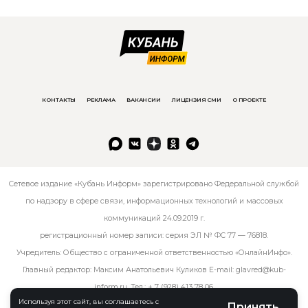
КОНТАКТЫ
РЕКЛАМА
ВАКАНСИИ
ЛИЦЕНЗИЯ СМИ
О ПРОЕКТЕ
Сетевое издание «Кубань Информ» зарегистрировано Федеральной службой
по надзору в сфере связи, информационных технологий и массовых
коммуникаций 24.09.2019 г.
регистрационный номер записи: серия ЭЛ № ФС 77 — 76818.
Учредитель: Общество с ограниченной ответственностью «ОнлайнИнфо».
Главный редактор: Максим Анатольевич Куликов E-mail:
glavred@kub-
inform.ru
. Тел.:
+ 7 (928) 413 78 06
.
Используя этот сайт, вы соглашаетесь с
Принять