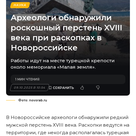
НАУКА
Археологи обнаружили
роскошный перстень XVIII
века при раскопках в
Новороссийске
Работы идут на месте турецкой крепости
около мемориала «Малая земля».
1 МИН ЧТЕНИЯ
09.10.2025 В 10:54
Фото: novorab.ru
В Новороссийске археологи обнаружили редкий
мужской перстень XVIII века. Раскопки ведутся на
территории, где некогда располагалась турецкая