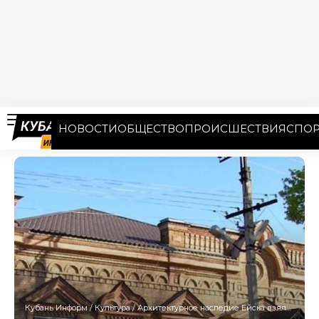
НОВОСТИ
ОБЩЕСТВО
ПРОИСШЕСТВИЯ
СПОР
Кубань Информ
/
Культура
/
Архитектурное наследие Ейска взяли под госохрану