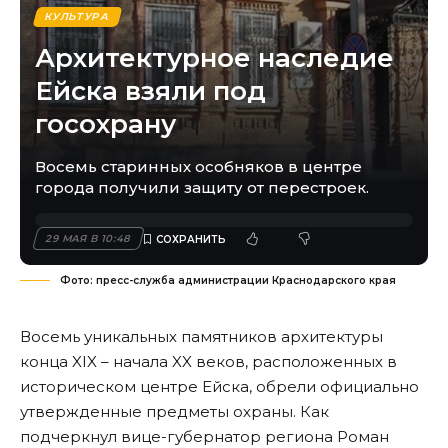
КУЛЬТУРА
Архитектурное наследие
Ейска взяли под
госохрану
Восемь старинных особняков в центре
города получили защиту от перестроек.
29 МАЯ В 10:48
Фото: пресс-служба администрации Краснодарского края
Восемь уникальных памятников архитектуры
конца XIX – начала XX веков, расположенных в
историческом центре Ейска, обрели официально
утвержденные предметы охраны. Как
подчеркнул вице-губернатор региона Роман