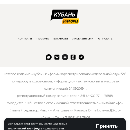
КОНТАКТЫ
РЕКЛАМА
ВАКАНСИИ
ЛИЦЕНЗИЯ СМИ
О ПРОЕКТЕ
Сетевое издание «Кубань Информ» зарегистрировано Федеральной службой
по надзору в сфере связи, информационных технологий и массовых
коммуникаций 24.09.2019 г.
регистрационный номер записи: серия ЭЛ № ФС 77 — 76818.
Учредитель: Общество с ограниченной ответственностью «ОнлайнИнфо».
Главный редактор: Максим Анатольевич Куликов E-mail:
glavred@kub-
inform.ru
. Тел.:
+ 7 (928) 413 78 06
.
Используя этот сайт, вы соглашаетесь с
Принять
Политикой конфиденциальности
.