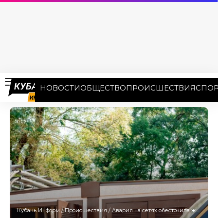
НОВОСТИ
ОБЩЕСТВО
ПРОИСШЕСТВИЯ
СПОР
Кубань Информ
/
Происшествия
/
Авария на сетях обесточила жилой микрорайон и 12 улиц туристического центра Анапы