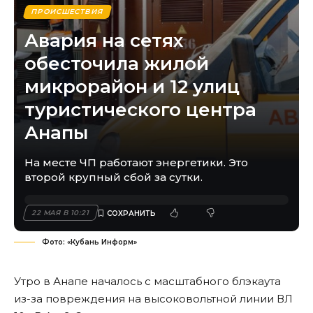
ПРОИСШЕСТВИЯ
Авария на сетях
обесточила жилой
микрорайон и 12 улиц
туристического центра
Анапы
На месте ЧП работают энергетики. Это
второй крупный сбой за сутки.
22 МАЯ В 10:21
Фото: «Кубань Информ»
Утро в Анапе началось с масштабного блэкаута
из-за повреждения на высоковольтной линии ВЛ