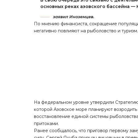
В свою очередь это связано с деятель
основных реках азовского бассейна — 
заявил Иноземцев.
По мнению финансиста, сокращение популяци
негативно повлияют на рыболовство и туризм
На федеральном уровне утвердили Стратегию 
которой Азовское море планируют возродить 
восстановление единой системы рыболовства
притоками.
Ранее сообщалось, что приговор первому за
силу
. Сергей Якуба признан виновным в пре