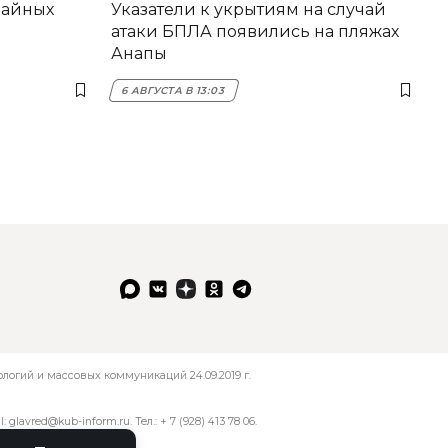
вайных
Указатели к укрытиям на случай
атаки БПЛА появились на пляжах
Анапы
6 АВГУСТА В 13:03
огий и массовых коммуникаций 24.09.2019 г.
l:
glavred@kub-inform.ru
. Тел.:
+ 7 (928) 413 78 06
.