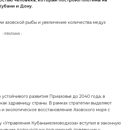
ностью человека, который построил плотины на
Кубани и Дону.
и азовской рыбы и увеличение количества медуз
.
- РЕКЛАМА -
устойчивого развития Приазовья до 2040 года, в
как здравницу страны. В рамках стратегии выделяют
 и экологическое восстановление Азовского моря с
му «Управления Кубаньмелиоводхоза»
вступил в законную
вышении должностных полномочий, повлекших к