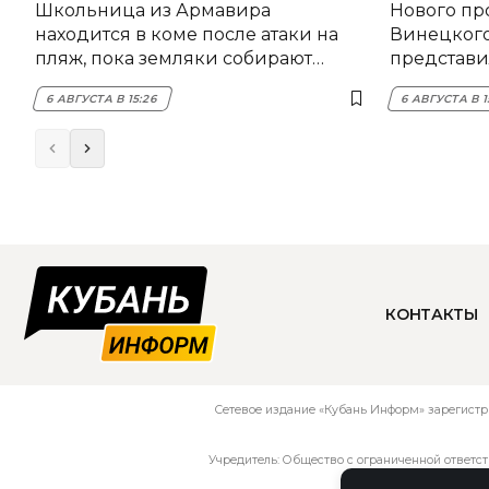
Школьница из Армавира
Нового пр
находится в коме после атаки на
Винецког
пляж, пока земляки собирают
представил
помощь
6 АВГУСТА В 15:26
6 АВГУСТА В 1
КОНТАКТЫ
Сетевое издание «Кубань Информ» зарегистр
Учредитель: Общество с ограниченной ответс