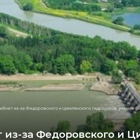
ибнет из-за Федоровского и Цимлянского гидроузлов: учёные б
т из-за Федоровского и 