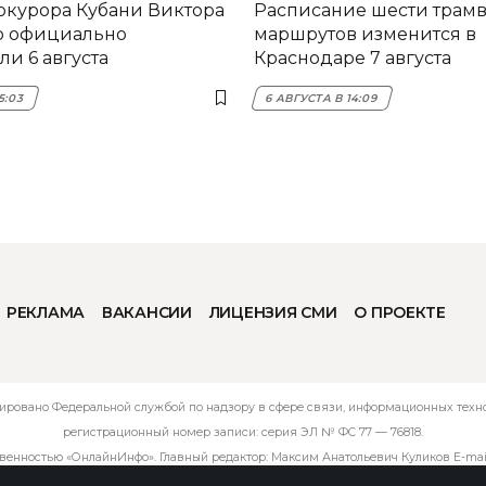
окурора Кубани Виктора
Расписание шести трам
о официально
маршрутов изменится в
и 6 августа
Краснодаре 7 августа
5:03
6 АВГУСТА В 14:09
РЕКЛАМА
ВАКАНСИИ
ЛИЦЕНЗИЯ СМИ
О ПРОЕКТЕ
ировано Федеральной службой по надзору в сфере связи, информационных технол
регистрационный номер записи: серия ЭЛ № ФС 77 — 76818.
твенностью «ОнлайнИнфо». Главный редактор: Максим Анатольевич Куликов E-mai