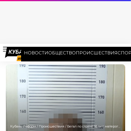
НОВОСТИ
ОБЩЕСТВО
ПРОИСШЕСТВИЯ
СПОР
Кубань Информ
/
Происшествия
/
Бегал по стране 10 лет: матерого наркоторговца нашли в гараже под Ейском