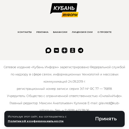
КОНТАКТЫ
РЕКЛАМА
ВАКАНСИИ
ЛИЦЕНЗИЯ СМИ
О ПРОЕКТЕ
Сетевое издание «Кубань Информ» зарегистрировано Федеральной службой
по надзору в сфере связи, информационных технологий и массовых
коммуникаций 24.09.2019 г.
регистрационный номер записи: серия ЭЛ № ФС 77 — 76818.
Учредитель: Общество с ограниченной ответственностью «ОнлайнИнфо».
Главный редактор: Максим Анатольевич Куликов E-mail:
glavred@kub-
inform.ru
. Тел.:
+ 7 (928) 413 78 06
.
Используя этот сайт, вы соглашаетесь с
Принять
Политикой конфиденциальности
.
© kub-inform 2026