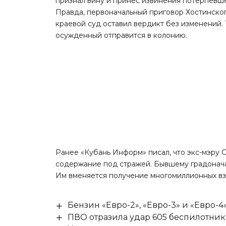
признал вину и принёс извинения потерпевш
Правда, первоначальный приговор Хостинско
краевой суд оставил вердикт без изменений
осужденный отправится в колонию.
Ранее «Кубань Информ»
писал
, что экс-мэру
содержание под стражей. Бывшему градоначал
Им вменяется получение многомиллионных взя
Бензин «Евро-2», «Евро-3» и «Евро-4
ПВО отразила удар 605 беспилотник