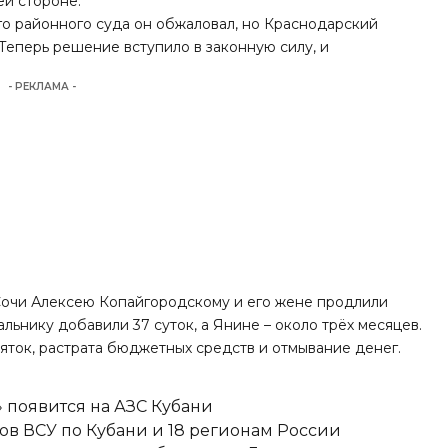
ей стороне.
го районного суда он обжаловал, но Краснодарский
. Теперь решение
вступило
в законную силу, и
- РЕКЛАМА -
 Сочи Алексею Копайгородскому и его жене продлили
ьнику добавили 37 суток, а Янине – около трёх месяцев.
ток, растрата бюджетных средств и отмывание денег.
» появится на АЗС Кубани
ов ВСУ по Кубани и 18 регионам России