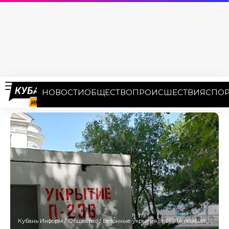
НОВОСТИ
ОБЩЕСТВО
ПРОИСШЕСТВИЯ
СПОР
Кубань Информ
/
Общество
/
Бетонные укрытия от БПЛА появились на нескольких АЗС в Сириусе