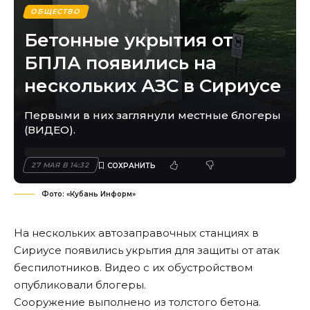
ОБЩЕСТВО
Бетонные укрытия от
БПЛА появились на
нескольких АЗС в Сириусе
Первыми в них заглянули местные блогеры
(ВИДЕО).
27 МАЯ В 14:32
Фото: «Кубань Информ»
На нескольких автозаправочных станциях в
Сириусе появились укрытия для защиты от атак
беспилотников. Видео с их обустройством
опубликовали блогеры.
Сооружение выполнено из толстого бетона.