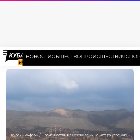
НОВОСТИ
ОБЩЕСТВО
ПРОИСШЕСТВИЯ
СПОР
Кубань Информ
/
Происшествия
/
Безэкипажные катера угрожают Новороссийску 10 июня