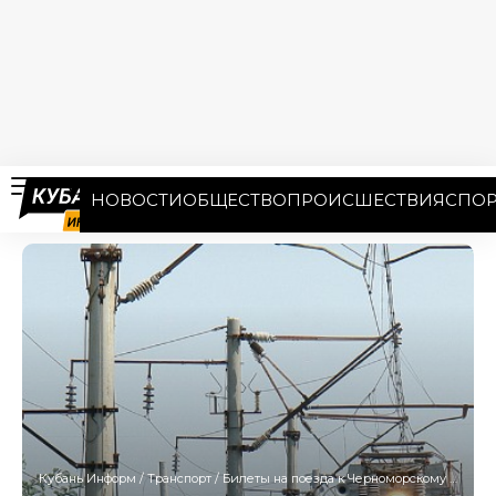
НОВОСТИ
ОБЩЕСТВО
ПРОИСШЕСТВИЯ
СПОР
Кубань Информ
/
Транспорт
/
Билеты на поезда к Черноморскому побережью снова в продаже: в чём причина сбоя