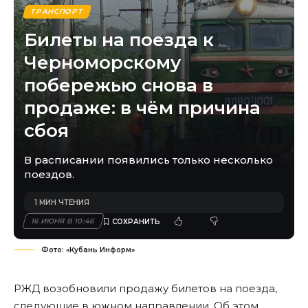
ТРАНСПОРТ
Билеты на поезда к
Черноморскому
побережью снова в
продаже: в чём причина
сбоя
В расписании появились только несколько
поездов.
1 МИН ЧТЕНИЯ
16 ИЮНЯ В 10:46
Фото: «Кубань Информ»
РЖД возобновили продажу билетов на поезда,
следующие в южном направлении. Об этом