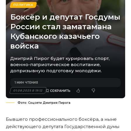
ПОЛИТИКА
Боксёр и депутат Госдумы
России стал заматамана
Кубанского казачьего
войска
Дмитрий Пирог будет курировать спорт,
военно-патриотическое воспитание,
допризывную подготовку молодёжи.
1 МИН ЧТЕНИЯ
01.08.2025 В 19:12
Фото: Соцсети Дмитрия Пирога
Бывшего профессионального боксёра, а ныне
действующего депутата Государственной думы