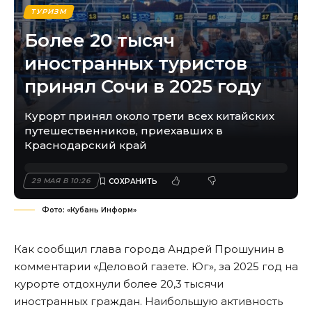
ТУРИЗМ
Более 20 тысяч
иностранных туристов
принял Сочи в 2025 году
Курорт принял около трети всех китайских
путешественников, приехавших в
Краснодарский край
29 МАЯ В 10:26
Фото: «Кубань Информ»
Как сообщил глава города Андрей Прошунин в
комментарии
«Деловой газете. Юг», за 2025 год на
курорте отдохнули более 20,3 тысячи
иностранных граждан. Наибольшую активность