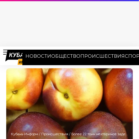
НОВОСТИ
ОБЩЕСТВО
ПРОИСШЕСТВИЯ
СПОР
Кубань Информ
/
Происшествия
/
Более 22 тонн нектаринов задержали в порту Туапсе из-за живого трипса