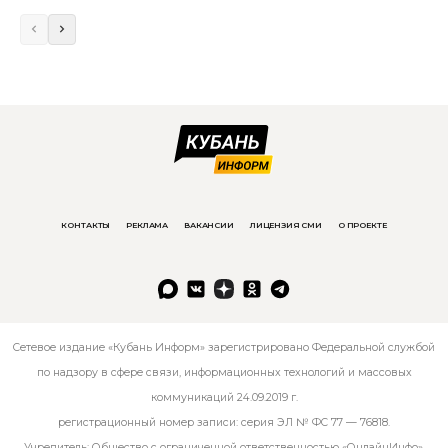
КОНТАКТЫ
РЕКЛАМА
ВАКАНСИИ
ЛИЦЕНЗИЯ СМИ
О ПРОЕКТЕ
Сетевое издание «Кубань Информ» зарегистрировано Федеральной службой
по надзору в сфере связи, информационных технологий и массовых
коммуникаций 24.09.2019 г.
регистрационный номер записи: серия ЭЛ № ФС 77 — 76818.
Учредитель: Общество с ограниченной ответственностью «ОнлайнИнфо».