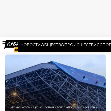
НОВОСТИ
ОБЩЕСТВО
ПРОИСШЕСТВИЯ
СПОР
Кубань Информ
/
Происшествия
/
Более 40 задержек рейсов и 18 перенаправленных самолётов: аэропорт Сочи возобновил работу после введения ограничений