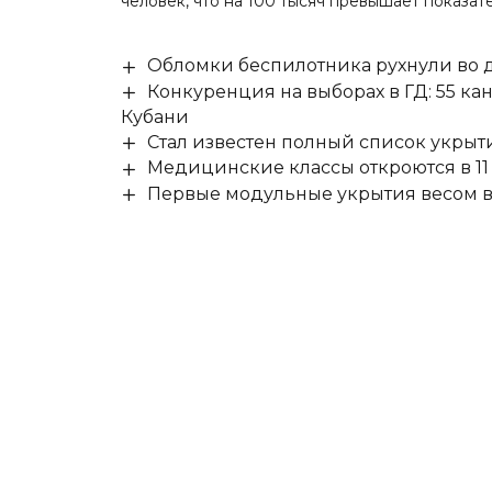
человек
, что на 100 тысяч превышает показате
Обломки беспилотника рухнули во д
Конкуренция на выборах в ГД: 55 ка
Кубани
Стал известен полный список укры
Медицинские классы откроются в 11 
Первые модульные укрытия весом в 