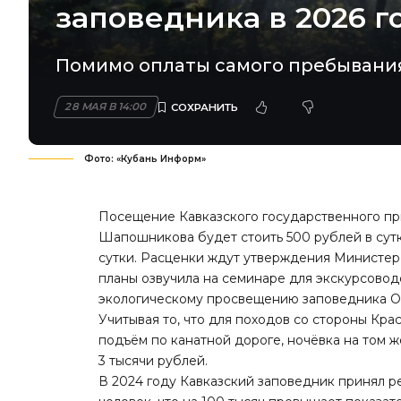
заповедника в 2026 г
Помимо оплаты самого пребывания 
28 МАЯ В 14:00
Фото: «Кубань Информ»
Посещение Кавказского государственного п
Шапошникова будет стоить 500 рублей в сутк
сутки. Расценки ждут утверждения Министер
планы озвучила на семинаре для экскурсовод
экологическому просвещению заповедника Ол
Учитывая то, что для походов со стороны Кр
подъём по канатной дороге, ночёвка на том 
3 тысячи рублей.
В 2024 году Кавказский заповедник
принял р