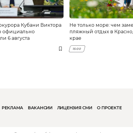
окурора Кубани Виктора
Не только море: чем зам
о официально
пляжный отдых в Красн
и 6 августа
крае
15:00
РЕКЛАМА
ВАКАНСИИ
ЛИЦЕНЗИЯ СМИ
О ПРОЕКТЕ