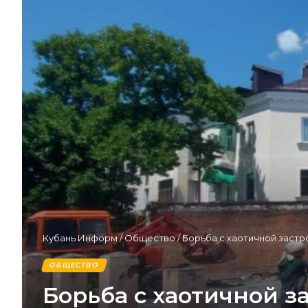
Кубань Информ
/
Общество
/
Борьба с хаотичной застро
ОБЩЕСТВО
Борьба с хаотичной за