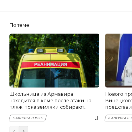
По теме
Школьница из Армавира
Нового пр
находится в коме после атаки на
Винецког
пляж, пока земляки собирают
представил
помощь
6 АВГУСТА В 15:26
6 АВГУСТА В 1