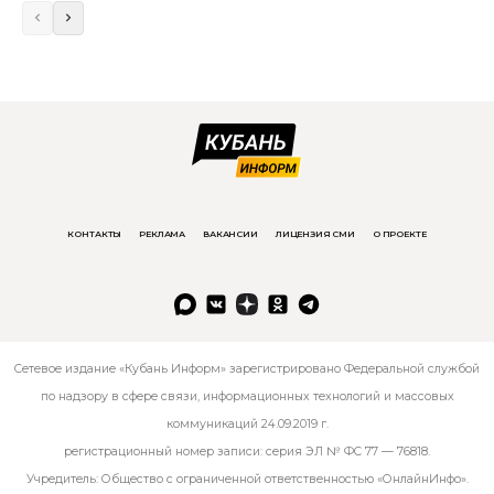
КОНТАКТЫ
РЕКЛАМА
ВАКАНСИИ
ЛИЦЕНЗИЯ СМИ
О ПРОЕКТЕ
Сетевое издание «Кубань Информ» зарегистрировано Федеральной службой
по надзору в сфере связи, информационных технологий и массовых
коммуникаций 24.09.2019 г.
регистрационный номер записи: серия ЭЛ № ФС 77 — 76818.
Учредитель: Общество с ограниченной ответственностью «ОнлайнИнфо».