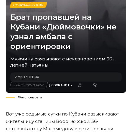
ПРОИСШЕСТВИЯ
Брат пропавшей на
Кубани «Дюймовочки» не
узнал амбала с
ориентировки
Мужчину связывают с исчезновением 36-
летней Татьяны.
2 МИН ЧТЕНИЯ
27.08.2025 В 14:52
Фото: соцсети
Вот уже седьмые сутки по Кубани разыскивают
жительницу станицы Воронежской. 36-
летнююТатьяну Магомедову в сети прозвали