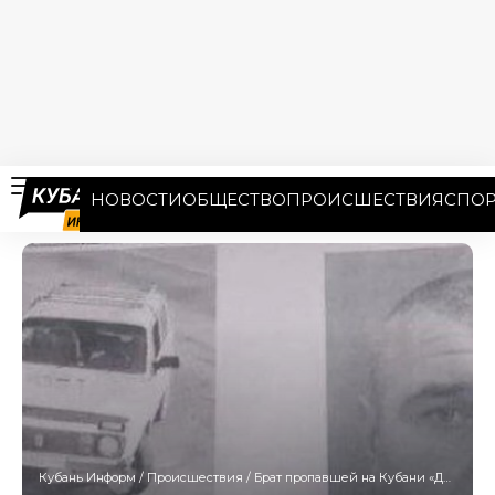
НОВОСТИ
ОБЩЕСТВО
ПРОИСШЕСТВИЯ
СПОР
Кубань Информ
/
Происшествия
/
Брат пропавшей на Кубани «Дюймовочки» не узнал амбала с ориентировки