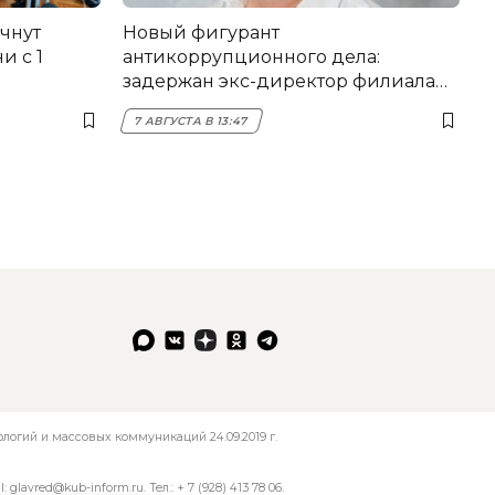
чнут
Новый фигурант
и с 1
антикоррупционного дела:
задержан экс-директор филиала
НЭСК Крымска
7 АВГУСТА В 13:47
огий и массовых коммуникаций 24.09.2019 г.
l:
glavred@kub-inform.ru
. Тел.:
+ 7 (928) 413 78 06
.