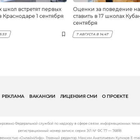
х школ встретят первых
Оценки за поведение на
в Краснодаре 1 сентября
ставить в 17 школах Кубан
сентября
5:33
7 АВГУСТА В 14:47
РЕКЛАМА
ВАКАНСИИ
ЛИЦЕНЗИЯ СМИ
О ПРОЕКТЕ
ировано Федеральной службой по надзору в сфере связи, информационных технол
регистрационный номер записи: серия ЭЛ № ФС 77 — 76818.
твенностью «ОнлайнИнфо». Главный редактор: Максим Анатольевич Куликов E-mai