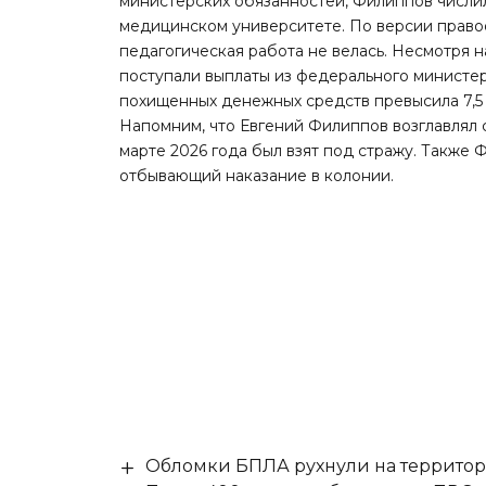
министерских обязанностей, Филиппов числ
медицинском университете. По версии правоо
педагогическая работа не велась. Несмотря н
поступали выплаты из федерального министе
похищенных денежных средств превысила 7,5
Напомним, что Евгений Филиппов возглавлял с
марте 2026 года был взят под стражу. Также
отбывающий наказание в колонии.
Обломки БПЛА рухнули на территор