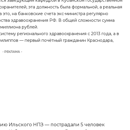
ился заведующим кафедрой в Кубанском государственном
хранителей, эта должность была формальной, а реальная
а это, на банковские счета экс-министра регулярно
рства здравоохранения РФ. В общей сложности сумма
 миллиона рублей.
истему регионального здравоохранения с 2013 года, а в
 Филиппов — первый
почётный гражданин Краснодара
,
- РЕКЛАМА -
ию Ильского НПЗ — пострадали 5 человек