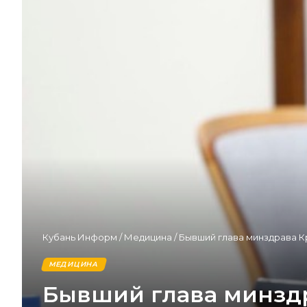
Кубань Информ
/
Медицина
/
Бывший глава минздрава К
МЕДИЦИНА
Бывший глава минздр