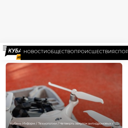
НОВОСТИ
ОБЩЕСТВО
ПРОИСШЕСТВИЯ
СПОР
Кубань Информ
/
Технологии
/
Четверть закупок антидроновых систем в ЮФО пришлась на Кубань