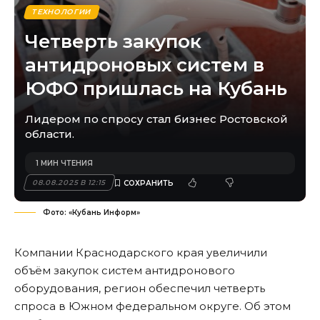
ТЕХНОЛОГИИ
Четверть закупок
антидроновых систем в
ЮФО пришлась на Кубань
Лидером по спросу стал бизнес Ростовской
области.
1 МИН ЧТЕНИЯ
08.08.2025 В 12:15
Фото: «Кубань Информ»
Компании Краснодарского края увеличили
объём закупок систем антидронового
оборудования, регион обеспечил четверть
спроса в Южном федеральном округе. Об этом