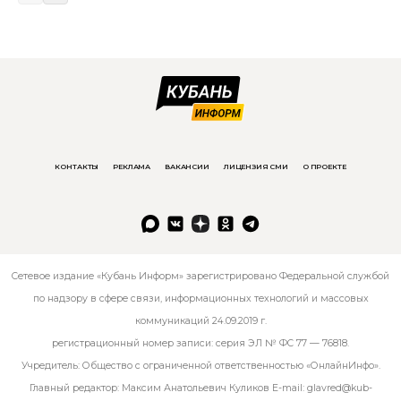
КОНТАКТЫ
РЕКЛАМА
ВАКАНСИИ
ЛИЦЕНЗИЯ СМИ
О ПРОЕКТЕ
Сетевое издание «Кубань Информ» зарегистрировано Федеральной службой
по надзору в сфере связи, информационных технологий и массовых
коммуникаций 24.09.2019 г.
регистрационный номер записи: серия ЭЛ № ФС 77 — 76818.
Учредитель: Общество с ограниченной ответственностью «ОнлайнИнфо».
Главный редактор: Максим Анатольевич Куликов E-mail:
glavred@kub-