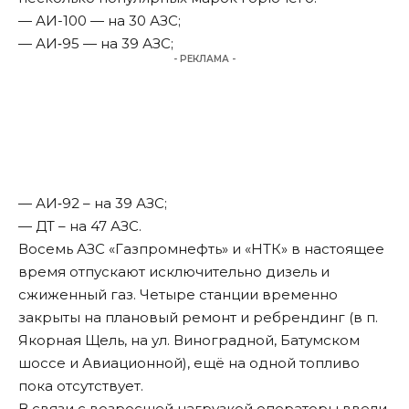
— АИ-100 — на 30 АЗС;
— АИ‑95 — на 39 АЗС;
- РЕКЛАМА -
— АИ‑92 – на 39 АЗС;
— ДТ – на 47 АЗС.
Восемь АЗС «Газпромнефть» и «НТК» в настоящее
время отпускают исключительно дизель и
сжиженный газ. Четыре станции временно
закрыты на плановый ремонт и ребрендинг (в п.
Якорная Щель, на ул. Виноградной, Батумском
шоссе и Авиационной), ещё на одной топливо
пока отсутствует.
В связи с возросшей нагрузкой операторы ввели