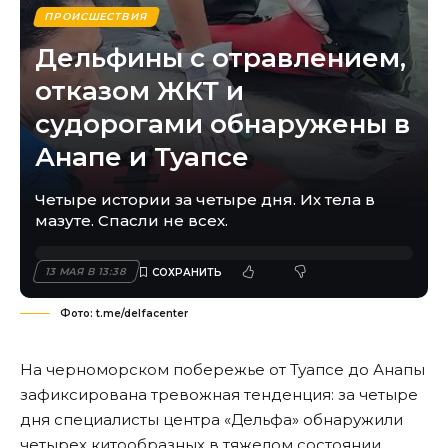
ПРОИСШЕСТВИЯ
Дельфины с отравлением,
отказом ЖКТ и
судорогами обнаружены в
Анапе и Туапсе
Четыре истории за четыре дня. Их тела в
мазуте. Спасли не всех.
13 МАЯ В 13:38
Фото: t.me/delfacenter
На черноморском побережье от Туапсе до Анапы
зафиксирована тревожная тенденция: за четыре
дня специалисты центра «Дельфа»
обнаружили
четырех китообразных в тяжелом состоянии.