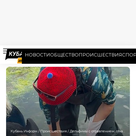
НОВОСТИ
ОБЩЕСТВО
ПРОИСШЕСТВИЯ
СПОР
Кубань Информ
/
Происшествия
/
Дельфины с отравлением, отказом ЖКТ и судорогами обнаружены в Анапе и Туапсе