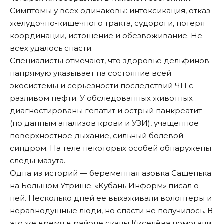
Симптомы у всех одинаковы: интоксикация, отказ
желудочно-кишечного тракта, судороги, потеря
координации, истощение и обезвоживание. Не
всех удалось спасти.
Специалисты отмечают, что здоровье дельфинов
напрямую указывает на состояние всей
экосистемы и серьезности последствий ЧП с
разливом нефти. У обследованных животных
диагностированы гепатит и острый панкреатит
(по данным анализов крови и УЗИ), учащенное
поверхностное дыхание, сильный болевой
синдром. На теле некоторых особей обнаружены
следы мазута.
Одна из историй — беременная азовка Сашенька
на Большом Утрише. «
Кубань Информ
» писал о
ней. Несколько дней ее выхаживали волонтеры и
неравнодушные люди, но спасти не получилось. В
это же время в районе скалы Киселёва помогали