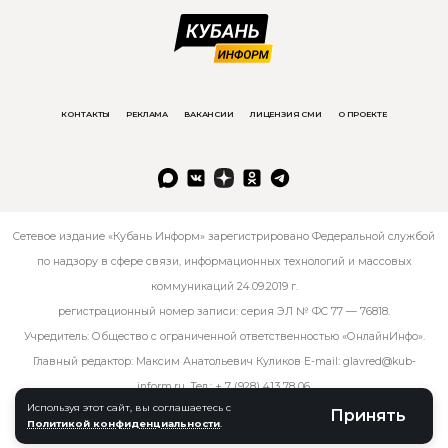
КОНТАКТЫ
РЕКЛАМА
ВАКАНСИИ
ЛИЦЕНЗИЯ СМИ
О ПРОЕКТЕ
Сетевое издание «Кубань Информ» зарегистрировано Федеральной службой
по надзору в сфере связи, информационных технологий и массовых
коммуникаций 24.09.2019 г.
регистрационный номер записи: серия ЭЛ № ФС 77 — 76818.
Учредитель: Общество с ограниченной ответственностью «ОнлайнИнфо».
Главный редактор: Максим Анатольевич Куликов E-mail:
glavred@kub-
inform.ru
. Тел.:
+ 7 (928) 413 78 06
.
Используя этот сайт, вы соглашаетесь с
Принять
Политикой конфиденциальности
.
© kub-inform 2026