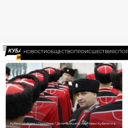
НОВОСТИ
ОБЩЕСТВО
ПРОИСШЕСТВИЯ
СПОР
Кубань Информ
/
Политика
/
Дело бывшего замглавы Кубани и атамана Власова передали в суд