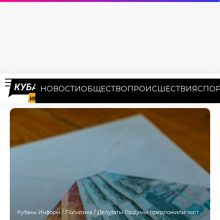
НОВОСТИ
ОБЩЕСТВО
ПРОИСШЕСТВИЯ
СПОР
Кубань Информ
/
Политика
/
Депутаты Госдумы предложили постоянно компенсировать родителям сборы в школу: кого это коснется