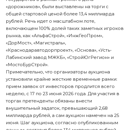
«дорожников», были
выставлены на торги
с
общей стартовой ценой более 13,4 миллиарда
рублей. Речь идет о масштабном лоте,
включающем 100% долей таких заметных игроков
рынка, как «АльфаСтрой», «ИнжГеоПром»,
«ДорМост», «Магистраль»,
«Краснодаравтодорпроект», «Основа», «Усть-
Лабинский завод МЖКБ», «СтройЮгРегион» и
«МостоБурСтрой».
Примечательно, что организаторы аукциона
установили крайне жесткие временные рамки:
прием заявок от инвесторов продлится всего
неделю, с 17 по 23 июня 2026 года. Для участия в
торгах претенденты обязаны внести
внушительный задаток, превышающий 2,68
миллиарда рублей, а сам аукцион намечен на 25
июня. Шаг аукциона, согласно опубликованным
данным, составит более 134 миллионов рублей.