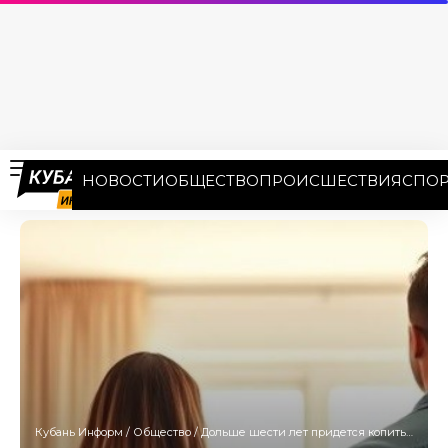
НОВОСТИ
ОБЩЕСТВО
ПРОИСШЕСТВИЯ
СПОР
Кубань Информ
/
Общество
/
Дольше шести лет придется копить на собственную квартиру семьям Краснодарского края