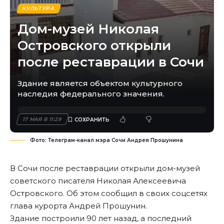
КУЛЬТУРА
Дом-музей Николая
Островского открыли
после реставрации в Сочи
Здание является объектом культурного
наследия федерального значения.
17 МАЯ В 11:29
Фото: Телеграм-канал мэра Сочи Андрея Прошунина
В Сочи после реставрации открыли дом-музей
советского писателя Николая Алексеевича
Островского. Об этом сообщил в своих соцсетях
глава курорта Андрей Прошунин.
Здание построили 90 лет назад, а последний