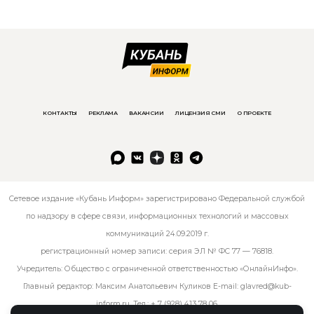
КОНТАКТЫ
РЕКЛАМА
ВАКАНСИИ
ЛИЦЕНЗИЯ СМИ
О ПРОЕКТЕ
Сетевое издание «Кубань Информ» зарегистрировано Федеральной службой
по надзору в сфере связи, информационных технологий и массовых
коммуникаций 24.09.2019 г.
регистрационный номер записи: серия ЭЛ № ФС 77 — 76818.
Учредитель: Общество с ограниченной ответственностью «ОнлайнИнфо».
Главный редактор: Максим Анатольевич Куликов E-mail:
glavred@kub-
inform.ru
. Тел.:
+ 7 (928) 413 78 06
.