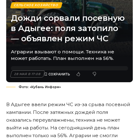
СЕЛЬСКОЕ ХОЗЯЙСТВО
Дожди сорвали посевную
в Адыгее: поля затопило
— объявлен режим ЧС
Аграрии взывают о помощи. Техника не
может работать. План выполнен на 56%.
28 МАЯ В 17:08
Фото: «Кубань Информ»
В Адыгее ввели режим ЧС из-за срыва посевной
кампании. После затяжных дождей поля
оказались переувлажнены, техника не может
выйти на работы. На сегодняшний день план
выполнен только на 56%. Аграрии не смогли