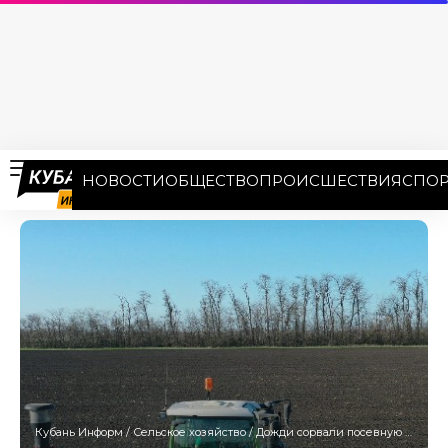
НОВОСТИ
ОБЩЕСТВО
ПРОИСШЕСТВИЯ
СПОР
Кубань Информ
/
Сельское хозяйство
/
Дожди сорвали посевную в Адыгее: поля затопило — объявлен режим ЧС