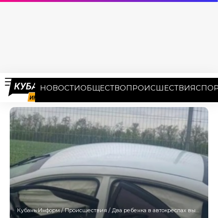
НОВОСТИ
ОБЩЕСТВО
ПРОИСШЕСТВИЯ
СПОР
Кубань Информ
/
Происшествия
/
Два ребенка в автокреслах выжили в смертельной аварии на Кубани