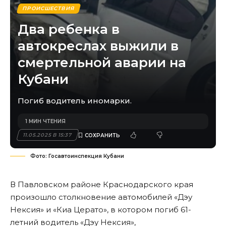
ПРОИСШЕСТВИЯ
Два ребенка в
автокреслах выжили в
смертельной аварии на
Кубани
Погиб водитель иномарки.
1 МИН ЧТЕНИЯ
11.05.2025 В 15:37
Фото: Госавтоинспекция Кубани
В Павловском районе Краснодарского края
произошло столкновение автомобилей «Дэу
Нексия» и «Киа Церато», в котором погиб 61-
летний водитель «Дэу Нексия»,