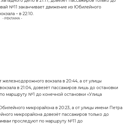
 Западного депо в 21:17, довезёт пассажиров только до
мвай №11 заканчивает движение из Юбилейного
кзала – в 22:10.
- РЕКЛАМА -
 железнодорожного вокзала в 20:44, а от улицы
т вокзала в 21:04, довезёт пассажиров лишь до остановки
т по маршруту №1 до конечной остановки «Улица
Юбилейного микрорайона в 20:23, а от улицы имени Петра
лейного микрорайона довезёт пассажиров только до
рамваи проследуют по маршруту №11 до