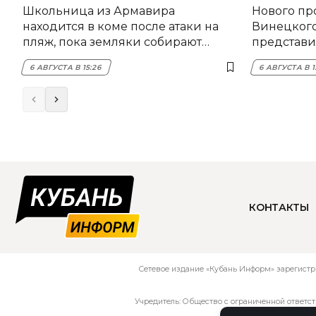
Школьница из Армавира
Нового пр
находится в коме после атаки на
Винецког
пляж, пока земляки собирают
представил
помощь
6 АВГУСТА В 15:26
6 АВГУСТА В 1
КОНТАКТЫ
Сетевое издание «Кубань Информ» зарегистр
Учредитель: Общество с ограниченной ответс