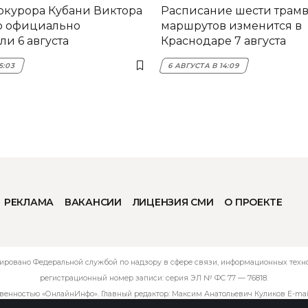
окурора Кубани Виктора
Расписание шести трам
о официально
маршрутов изменится в
и 6 августа
Краснодаре 7 августа
5:03
6 АВГУСТА В 14:09
РЕКЛАМА
ВАКАНСИИ
ЛИЦЕНЗИЯ СМИ
О ПРОЕКТЕ
ировано Федеральной службой по надзору в сфере связи, информационных технол
регистрационный номер записи: серия ЭЛ № ФС 77 — 76818.
твенностью «ОнлайнИнфо». Главный редактор: Максим Анатольевич Куликов E-mai