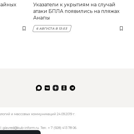
вайных
Указатели к укрытиям на случай
атаки БПЛА появились на пляжах
Анапы
6 АВГУСТА В 13:03
огий и массовых коммуникаций 24.09.2019 г.
l:
glavred@kub-inform.ru
. Тел.:
+ 7 (928) 413 78 06
.