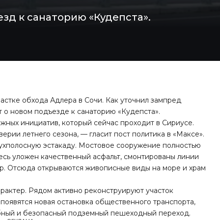
зд к санаторию «Кудепста».
астке обхода Адлера в Сочи. Как уточнил зампред
т о новом подъезде к санаторию «Кудепста».
ных инициатив, который сейчас проходит в Сириусе.
ерии летнего сезона, — гласит пост политика в «Максе».
ухполосную эстакаду. Мостовое сооружение полностью
есь уложен качественный асфальт, смонтированы линии
. Отсюда открываются живописные виды на море и храм
арактер. Рядом активно реконструируют участок
появятся новая остановка общественного транспорта,
обный и безопасный подземный пешеходный переход.