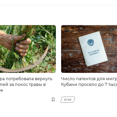
ра потребовала вернуть
Число патентов для мигр
лей за покос травы в
Кубани просело до 7 тыс
ре
12:40