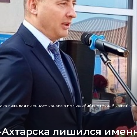
ска лишился именного канала в пользу «библиотеки» бывшей же
-Ахтарска лишился именн