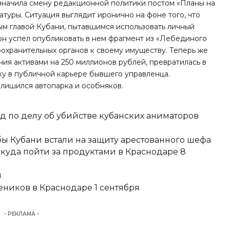
значила смену редакционной политики постом «Планы на
туры. Ситуация выглядит иронично на фоне того, что
м главой Кубани, пытавшимся использовать личный
 он
успел опубликовать
в нем фрагмент из «Лебединого
охранительных органов к своему имуществу. Теперь же
ния активами на 250 миллионов рублей, превратилась в
чку в публичной карьере бывшего управленца.
лишился автопарка и особняков
.
д по делу об убийстве кубанских аниматоров
ы Кубани встали на защиту арестованного шефа
 куда пойти за продуктами в Краснодаре 8
и
еников в Краснодаре 1 сентября
- РЕКЛАМА -