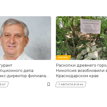
НАУКА
гурант
Раскопки древнего горо
пционного дела:
Никопсия возобновили 
экс-директор филиала
Краснодарском крае
мска
3:47
7 АВГУСТА В 13:44