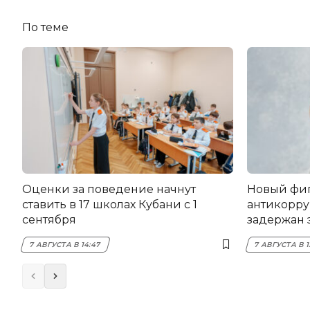
По теме
Оценки за поведение начнут
Новый фи
ставить в 17 школах Кубани с 1
антикорру
сентября
задержан 
НЭСК Кры
7 АВГУСТА В 14:47
7 АВГУСТА В 1