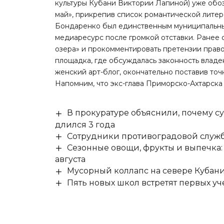
культуры Кубани Виктории Лапиной) уже обо
май», прикрепив список романтической литера
Бондаренко был единственным муниципальны
медиаресурс после громкой отставки. Ранее
озера» и прокомментировать претензии право
площадка, где обсуждалась законность владе
женский арт-блог, окончательно поставив то
Напомним, что экс-глава Приморско-Ахтарска
В прокуратуре объяснили, почему су
длился 3 года
Сотрудники противоградовой служб
Сезонные овощи, фрукты и выпечка:
августа
Мусорный коллапс на севере Кубан
Пять новых школ встретят первых уч