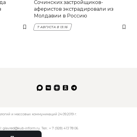
да
Сочинских застройщиков-
в
аферистов экстрадировали из
Молдавии в Россию
7 АВГУСТА В 13:16
огий и массовых коммуникаций 24.09.2019 г.
l:
glavred@kub-inform.ru
. Тел.:
+ 7 (928) 413 78 06
.