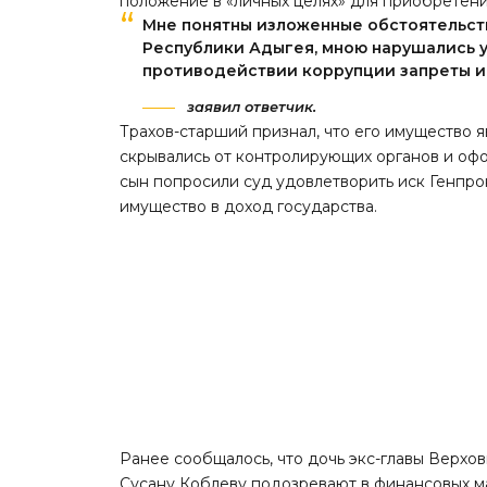
положение в «личных целях» для приобретени
Мне понятны изложенные обстоятельств
Республики Адыгея, мною нарушались 
противодействии коррупции запреты и
заявил ответчик.
Трахов-старший признал, что его имущество 
скрывались от контролирующих органов и офо
сын попросили суд удовлетворить иск Генпр
имущество в доход государства.
Ранее сообщалось, что дочь экс-главы Верхо
Сусану Коблеву подозревают в финансовых м