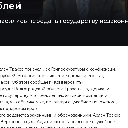
блей
гласились передать государству незако
слан Трахов признал иск Генпрокуратуры о конфискации
 рублей. Аналогичное заявление сделал и его сын,
ахов. Об этом сообщает «
Коммерсантъ
».
орсуде Волгоградской области Траховы поддержали
 государству многочисленных активов, компаний и
ила, что обвиняемые, используя служебное положение,
аснодарском крае.
ого ведомства законными и обоснованными. Аслан Трахов
я Верховного суда Адыгеи, использовал свое служебное