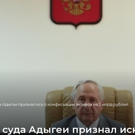
а Адыгеи признал иск о конфискации активов на 2 млрд рублей
о суда Адыгеи признал ис