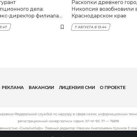
гурант
Раскопки древнего горо
пционного дела:
Никопсия возобновили 
экс-директор филиала
Краснодарском крае
мска
3:47
7 АВГУСТА В 13:44
РЕКЛАМА
ВАКАНСИИ
ЛИЦЕНЗИЯ СМИ
О ПРОЕКТЕ
ировано Федеральной службой по надзору в сфере связи, информационных технол
регистрационный номер записи: серия ЭЛ № ФС 77 — 76818.
твенностью «ОнлайнИнфо». Главный редактор: Максим Анатольевич Куликов E-mai