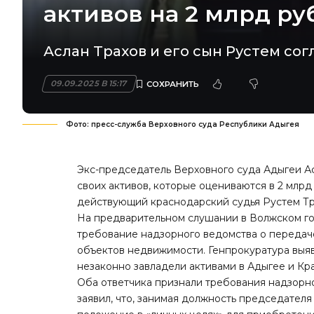
активов на 2 млрд ру
Аслан Трахов и его сын Рустем со
09.09.2025 В 15:17
Фото: пресс-служба Верховного суда Республики Адыгея
Экс-председатель Верховного суда Адыгеи А
своих активов, которые оцениваются в 2 млрд
действующий краснодарский судья Рустем Тр
На предварительном слушании в Волжском г
требование надзорного ведомства о передаче
объектов недвижимости. Генпрокуратура выяв
незаконно завладели активами в Адыгее и Кр
Оба ответчика признали требования надзорн
заявил, что, занимая должность председател