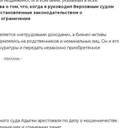
я недвижимости и компаний, указанных в иске.
а о том, что, когда я руководил Верховным судом
установленные законодательством о
 ограничения
является «нетрудовыми доходами», а бизнес-активы
рмлялись на родственников и номинальных лиц. Он и его
окуратуры и передать незаконно приобретённое
- РЕКЛАМА -
вного суда Адыгеи
арестовали по делу о мошенничестве
.
ахинациях и отмывании денег.