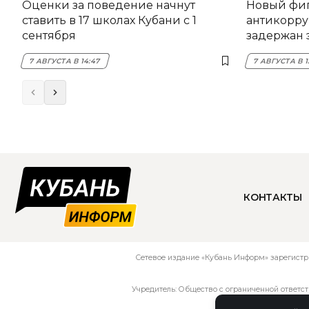
Оценки за поведение начнут
Новый фи
ставить в 17 школах Кубани с 1
антикорру
сентября
задержан 
НЭСК Кры
7 АВГУСТА В 14:47
7 АВГУСТА В 1
КОНТАКТЫ
Сетевое издание «Кубань Информ» зарегистр
Учредитель: Общество с ограниченной ответс