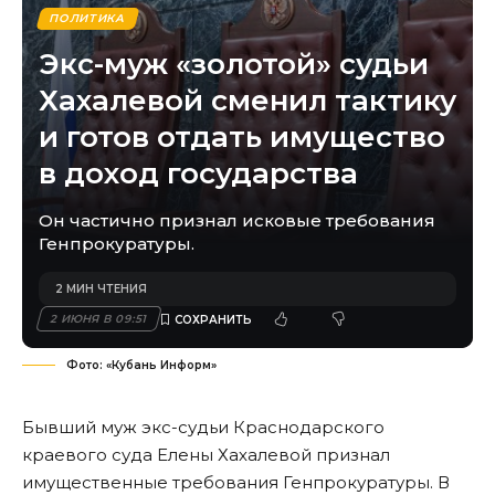
ПОЛИТИКА
Экс-муж «золотой» судьи
Хахалевой сменил тактику
и готов отдать имущество
в доход государства
Он частично признал исковые требования
Генпрокуратуры.
2 МИН ЧТЕНИЯ
2 ИЮНЯ В 09:51
Фото: «Кубань Информ»
Бывший муж экс-судьи Краснодарского
краевого суда Елены Хахалевой признал
имущественные требования Генпрокуратуры. В