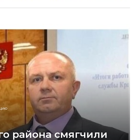
пцию
го района смягчили