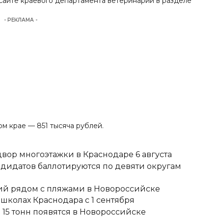
сайте краевого департамента ветеринарии в разделе
- РЕКЛАМА -
ком крае —
851 тысяча рублей
.
вор многоэтажки в Краснодаре 6 августа
ндидатов баллотируются по девяти округам
тий рядом с пляжами в Новороссийске
школах Краснодара с 1 сентября
15 тонн появятся в Новороссийске