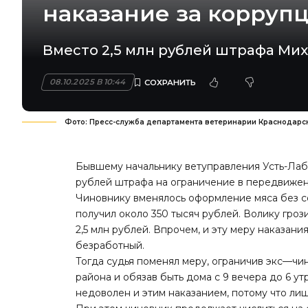
наказание за корруп
Вместо 2,5 млн рублей штрафа Мих
08.10.2025 В 10:44
Фото: Пресс-служба департамента ветеринарии Краснодарс
Бывшему начальнику ветуправления Усть-Лаби
рублей штрафа на ограничение в передвижен
Чиновнику вменялось оформление мяса без с
получил около 350 тысяч рублей. Волику гроз
2,5 млн рублей. Впрочем, и эту меру наказани
безработный.
Тогда судья поменял меру, ограничив экс—чи
района и обязав быть дома с 9 вечера до 6 утр
недоволен и этим наказанием, потому что ли