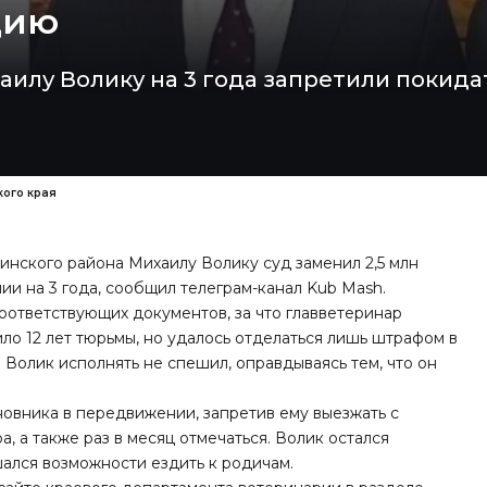
цию
аилу Волику на 3 года запретили покидат
кого края
нского района Михаилу Волику суд заменил 2,5 млн
ии на 3 года,
сообщил телеграм-канал Kub Mash
.
оответствующих документов, за что главветеринар
ило 12 лет тюрьмы, но удалось отделаться лишь штрафом в
я Волик исполнять не спешил, оправдываясь тем, что он
новника в передвижении, запретив ему выезжать с
а, а также раз в месяц отмечаться. Волик остался
шался возможности ездить к родичам.