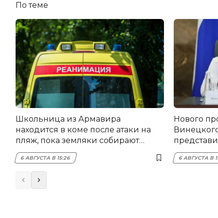
По теме
Школьница из Армавира
Нового пр
находится в коме после атаки на
Винецког
пляж, пока земляки собирают
представил
помощь
6 АВГУСТА В 15:26
6 АВГУСТА В 1