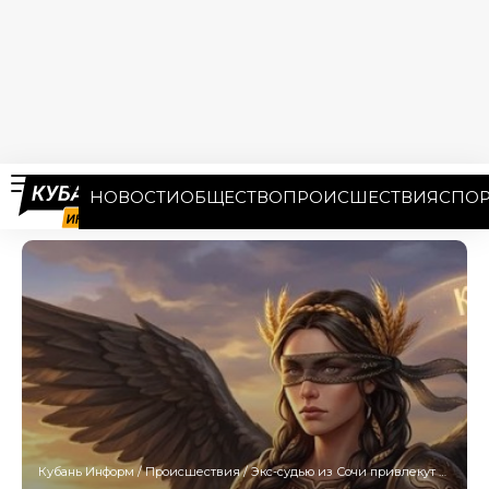
НОВОСТИ
ОБЩЕСТВО
ПРОИСШЕСТВИЯ
СПОР
Кубань Информ
/
Происшествия
/
Экс-судью из Сочи привлекут к ответственности за многомиллионную взятку