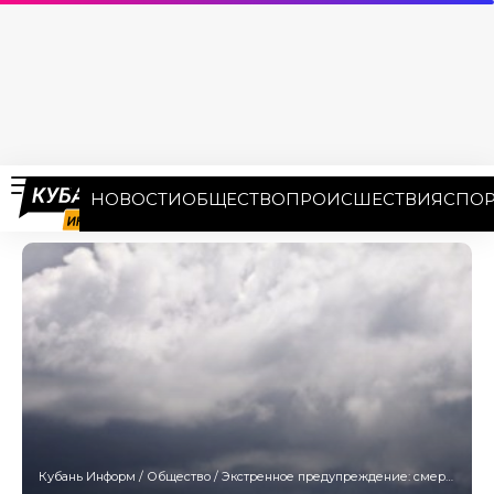
НОВОСТИ
ОБЩЕСТВО
ПРОИСШЕСТВИЯ
СПОР
Кубань Информ
/
Общество
/
Экстренное предупреждение: смерчи над Чёрным морем ожидаются 27 июня