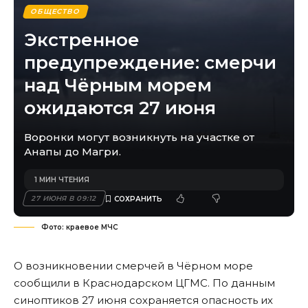
ОБЩЕСТВО
Экстренное
предупреждение: смерчи
над Чёрным морем
ожидаются 27 июня
Воронки могут возникнуть на участке от
Анапы до Магри.
1 МИН ЧТЕНИЯ
27 ИЮНЯ В 09:12
Фото: краевое МЧС
О возникновении смерчей в Чёрном море
сообщили
в Краснодарском ЦГМС. По данным
синоптиков 27 июня сохраняется опасность их